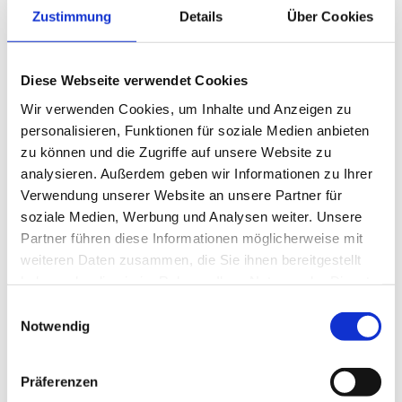
Zustimmung
Details
Über Cookies
Diese Webseite verwendet Cookies
Wir verwenden Cookies, um Inhalte und Anzeigen zu
personalisieren, Funktionen für soziale Medien anbieten
zu können und die Zugriffe auf unsere Website zu
analysieren. Außerdem geben wir Informationen zu Ihrer
Verwendung unserer Website an unsere Partner für
soziale Medien, Werbung und Analysen weiter. Unsere
Partner führen diese Informationen möglicherweise mit
weiteren Daten zusammen, die Sie ihnen bereitgestellt
Allgemeine Untersuchungen und Diagnostik
haben oder die sie im Rahmen Ihrer Nutzung der Dienste
gesammelt haben.
E
Dermatologie, inkl. Zytologie
Notwendig
i
Röntgendiagnostik
n
Ultraschalluntersuchung
w
Präferenzen
Sofortlabor (Blut, Urin und Kot)
i